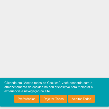
Clicando em "Aceito todos os Cookies", você concorda com o
armazenamento de cookies no seu dispositivo para melhorar a
experiência e navegação no site.
Preferências
Rejeitar Todos
Aceitar Todos